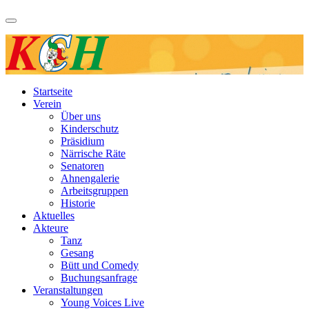
Startseite
Verein
Über uns
Kinderschutz
Präsidium
Närrische Räte
Senatoren
Ahnengalerie
Arbeitsgruppen
Historie
Aktuelles
Akteure
Tanz
Gesang
Bütt und Comedy
Buchungsanfrage
Veranstaltungen
Young Voices Live